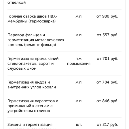
отделкой
Горячая сварка швов ПВХ-
м.п.
от 980 руб.
мембраны (термосварка)
Перевод фальцев и
м.п.
от 557 руб.
герметизация металлических
кровель (ремонт фальца)
Герметизация примыканий
п.м.
от 701 руб.
стеклопакетов, ворот и
примыкания
слуховых окон
Герметизация ендов и
м.п.
от 784 руб.
внутренних углов кровли
Герметизация парапетов и
м.п.
от 846 руб.
примыканий к стенам с
устройством отливов
Замена и герметизация
шт.
от 217 руб.