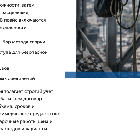
ложности, затем
 расценками,
 В прайс включаются
езопасности.
ыбор метода сварки
тупа для безопасной
швов
ных соединений
дполагает строгий учет
абатываем договор
ъема, сроков и
 коммерческое предложение
варочные работы цена и
расходов и варианты