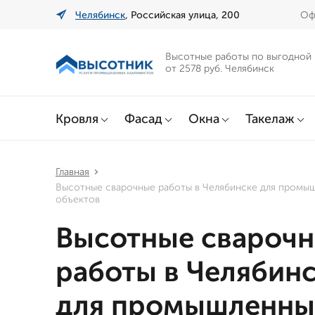
Челябинск
, Российская улица, 200
Оф
Высотные работы по выгодной
от 2578 руб. Челябинск
Кровля
Фасад
Окна
Такелаж
Главная
Высотные сварочные работы в Челябинске для промы
объектов
Высотные свароч
работы в Челябин
для промышленны