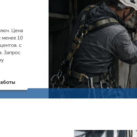
люч. Цена
е менее 10
оцентов. с
в. Запрос
чу
работы