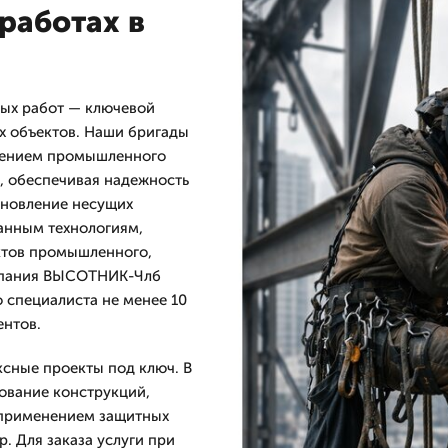
работах в
ых работ — ключевой
х объектов. Наши бригады
нением промышленного
, обеспечивая надежность
ановление несущих
анным технологиям,
ктов промышленного,
омпания ВЫСОТНИК-Члб
о специалиста не менее 10
ентов.
ксные проекты под ключ. В
ование конструкций,
с применением защитных
р. Для заказа услуги при