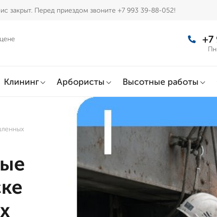
ис закрыт. Перед приездом звоните +7 993 39-88-052!
+7
 цене
Пн
Клининг
Арбористы
Высотные работы
шленных
ные
ске
х