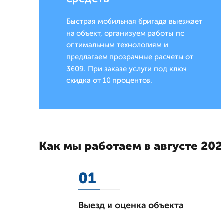
Быстрая мобильная бригада выезжает
на объект, организуем работы по
оптимальным технологиям и
предлагаем прозрачные расчеты от
3609. При заказе услуги под ключ
скидка от 10 процентов.
Как мы работаем в августе 202
01
Выезд и оценка объекта