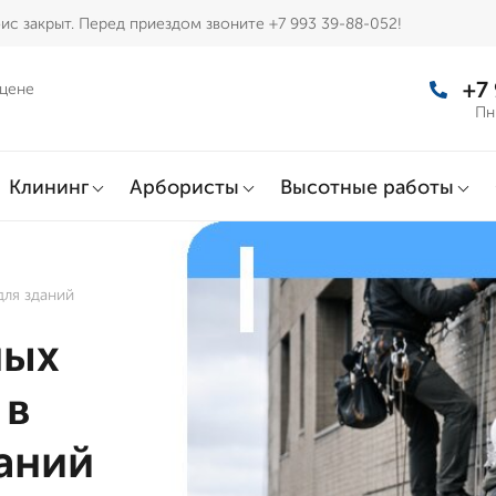
ис закрыт. Перед приездом звоните +7 993 39-88-052!
+7
 цене
Пн
Клининг
Арбористы
Высотные работы
для зданий
ных
 в
аний