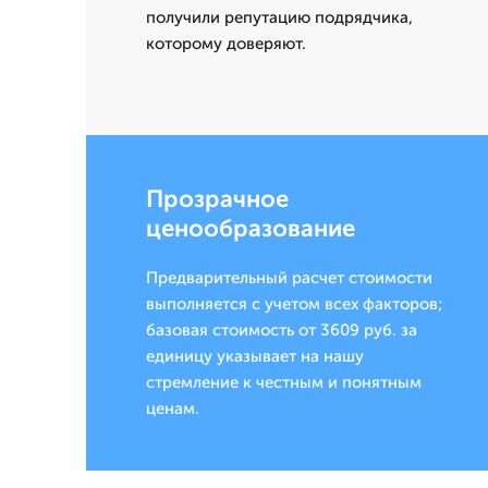
получили репутацию подрядчика,
которому доверяют.
Прозрачное
ценообразование
Предварительный расчет стоимости
выполняется с учетом всех факторов;
базовая стоимость от 3609 руб. за
единицу указывает на нашу
стремление к честным и понятным
ценам.