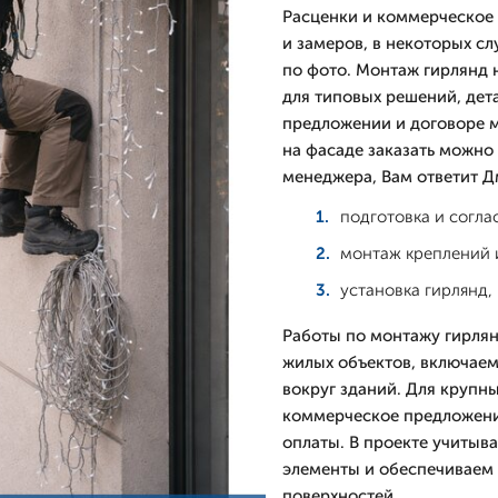
Расценки и коммерческое
и замеров, в некоторых с
по фото. Монтаж гирлянд 
для типовых решений, дет
предложении и договоре м
на фасаде заказать можно 
менеджера, Вам ответит 
подготовка и согла
монтаж креплений и
установка гирлянд,
Работы по монтажу гирлян
жилых объектов, включае
вокруг зданий. Для крупн
коммерческое предложени
оплаты. В проекте учитыв
элементы и обеспечиваем
поверхностей.