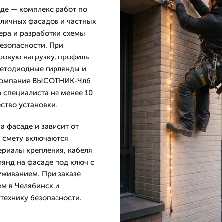
де — комплекс работ по
личных фасадов и частных
ера и разработки схемы
безопасности. При
ровую нагрузку, профиль
ветодиодные гирлянды и
. Компания ВЫСОТНИК-Члб
о специалиста не менее 10
ство установки.
а фасаде и зависит от
В смету включаются
ериалы крепления, кабеля
янд на фасаде под ключ с
живанием. При заказе
ем в Челябинск и
технику безопасности.