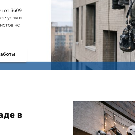
ч от 3609
азе услуги
листов не
работы
аде в