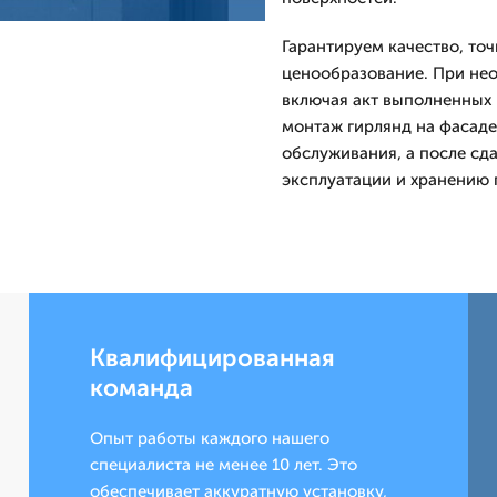
Гарантируем качество, то
ценообразование. При не
включая акт выполненных 
монтаж гирлянд на фасаде
обслуживания, а после сд
эксплуатации и хранению 
Квалифицированная
команда
Опыт работы каждого нашего
специалиста не менее 10 лет. Это
обеспечивает аккуратную установку,