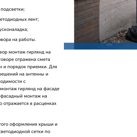
 подсветки;
ветодиодных лент;
усконаладка;
вора на работы.
вор монтаж гирлянд на
оговоре отражена смета
н и порядок приемки. Для
зрешений на антенны и
ходимости с
монтаж гирлянд на фасаде
: фасадный монтаж на
о отражается в расценках
стого оформления крыши и
светодиодной сетки по