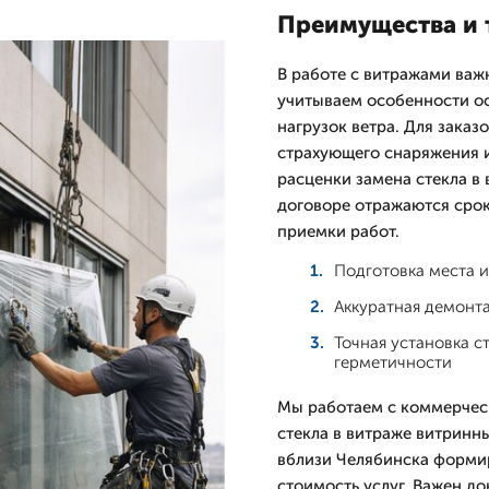
Преимущества и 
В работе с витражами важ
учитываем особенности ос
нагрузок ветра. Для заказ
страхующего снаряжения и
расценки замена стекла в 
договоре отражаются срок
приемки работ.
Подготовка места и
Аккуратная демонт
Точная установка с
герметичности
Мы работаем с коммерчес
стекла в витраже витринн
вблизи Челябинска форми
стоимость услуг. Важен д