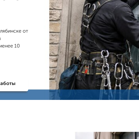
елябинске от
м
менее 10
работы