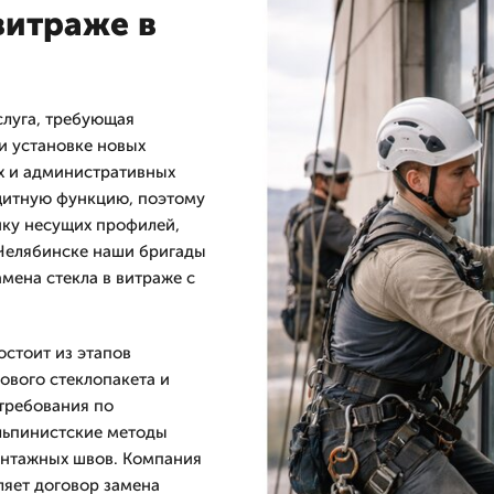
витраже в
слуга, требующая
и установке новых
х и административных
щитную функцию, поэтому
нку несущих профилей,
 Челябинске наши бригады
мена стекла в витраже с
остоит из этапов
нового стеклопакета и
требования по
льпинистские методы
онтажных швов. Компания
ляет договор замена