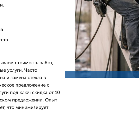
и.
ла
кета
зываем стоимость работ,
е услуги. Часто
на и замена стекла в
ческое предложение с
луги под ключ скидка от 10
еском предложении. Опыт
ет, что минимизирует