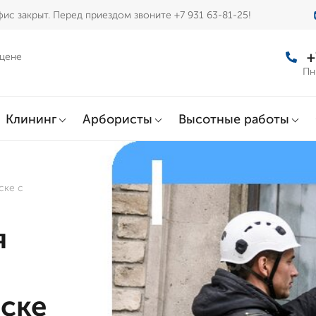
ис закрыт. Перед приездом звоните +7 931 63-81-25!
+
 цене
Пн
Клининг
Арбористы
Высотные работы
ске с
я
нске