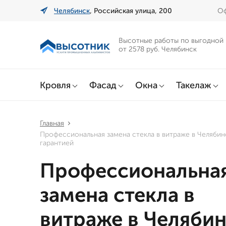
Челябинск
, Российская улица, 200
Оф
Высотные работы по выгодной
от 2578 руб. Челябинск
Кровля
Фасад
Окна
Такелаж
Главная
Профессиональная замена стекла в витраже в Челябин
гарантией
Профессиональна
замена стекла в
витраже в Челяби