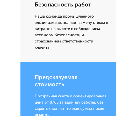
Безопасность работ
Наша команда промышленного
альпинизма выполняет замену стекла в
витраже на высоте с соблюдением
всех норм безопасности и
страхованием ответственности
клиента.
Предсказуемая
стоимость
Прозрачная смета и ориентировочная
цена от 8765 за единицу работы, без
скрытых доплат; точная сумма после
осмотра.