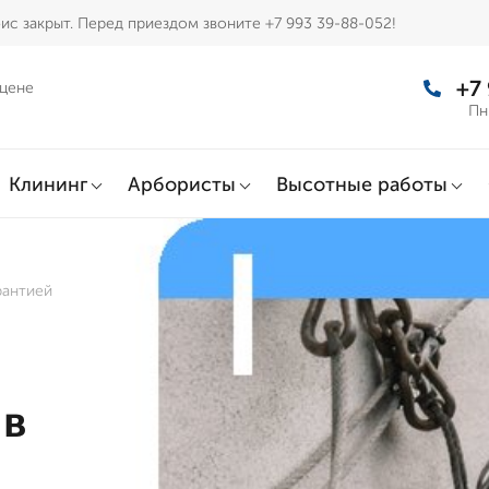
ис закрыт. Перед приездом звоните +7 993 39-88-052!
+7
 цене
Пн
Клининг
Арбористы
Высотные работы
рантией
 в