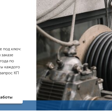
е под ключ:
 заказе
 года по
ты каждого
 запрос КП
работы