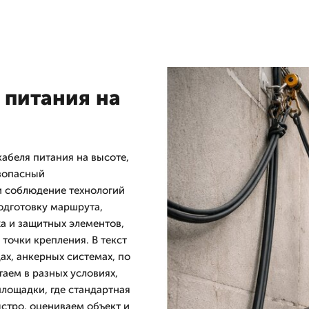
 питания на
абеля питания на высоте,
зопасный
и соблюдение технологий
одготовку маршрута,
а и защитных элементов,
точки крепления. В текст
ах, анкерных системах, по
таем в разных условиях,
лощадки, где стандартная
стро, оцениваем объект и