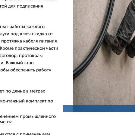
той для подписания
Опыт работы каждого
слуги под ключ скидка от
 протяжка кабеля питания
 Кроме практической части
договор, протоколы
ки. Важный этап —
тобы обеспечить работу
ет по длине в метрах
 монтажный комплект по
именением промышленного
умента
лняются с применением