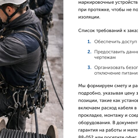
маркировочные устройства
при протяжке, чтобы не п
изоляции.
Список требований к зака
Обеспечить доступ 
Предоставить дан
чертежам
Организовать безо
отключение питани
Мы формируем смету и рас
подробно, указывая цену 
позиции, такие как устано
включаем расход кабеля в
прокладке, монтажу и со
оборудования. В документ
гарантия на работы и мате
88-052 или посетите офис 