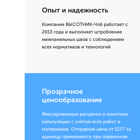
Опыт и надежность
Компания ВЫСОТНИК-Члб работает с
2013 года и выполняет штробление
межпанельных швов с соблюдением
всех нормативов и технологий
Прозрачное
ценообразование
Фиксированные расценки и понятные
калькуляции с учётом всех работ и
материалов. Отправная цена от 1237 за
единицу применяется при первичном