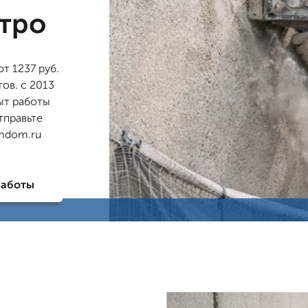
стро
т 1237 руб.
тов. с 2013
ыт работы
тправьте
imdom.ru
работы