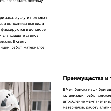
оты возрастает, поэтому
и заказе услуги под ключ
ск и выполняем все виды
 фиксируются в договоре.
 влагозащите стыков,
риалы. В смету
ции: работ, материалов,
Преимущества и 
В Челябинска наши брига
организация работ снижае
штробление межпанельных
материалов, работу альпи