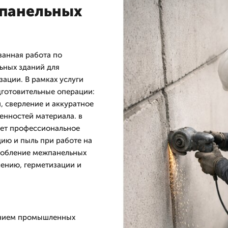
жпанельных
анная работа по
ьных зданий для
ации. В рамках услуги
готовительные операции:
, сверление и аккуратное
енностей материала. в
яет профессиональное
ию и пыль при работе на
робление межпанельных
ению, герметизации и
ванием промышленных