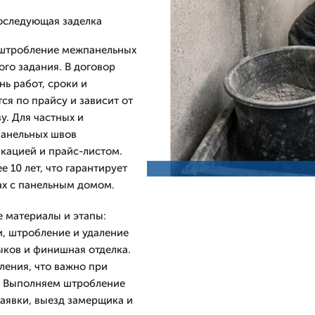
оследующая заделка
 штробление межпанельных
го задания. В договор
ь работ, сроки и
ся по прайсу и зависит от
у. Для частных и
панельных швов
кацией и прайс-листом.
 10 лет, что гарантирует
ах с панельным домом.
 материалы и этапы:
и, штробление и удаление
ыков и финишная отделка.
ления, что важно при
е. Выполняем штробление
заявки, выезд замерщика и