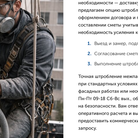
необходимости — доставку
предлагаем опцию штробл
оформлением договора и 
составлении сметы учитыв
необходимость усиления к
Выезд и замер, по
Согласование смет
Выполнение штробл
Точная штробление межпан
при стандартных условиях
фасадных работах или не
Пн-Пт 09-18 Сб-Вс вых., 
на безопасности. Вам отв
оперативного расчета и в
предоставить коммерчески
запросу.