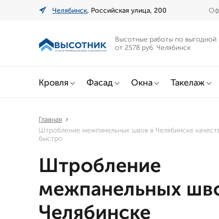
Челябинск
, Российская улица, 200
Оф
Высотные работы по выгодной
от 2578 руб. Челябинск
Кровля
Фасад
Окна
Такелаж
Главная
Штробление межпанельных швов в Челябинске качест
быстро
Штробление
межпанельных шво
Челябинске