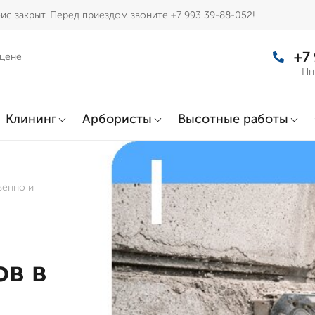
ис закрыт. Перед приездом звоните +7 993 39-88-052!
+7
 цене
Пн
Клининг
Арбористы
Высотные работы
венно и
в в