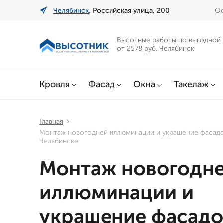
Челябинск
, Российская улица, 200
Оф
Высотные работы по выгодной
от 2578 руб. Челябинск
Кровля
Фасад
Окна
Такелаж
Главная
Монтаж новогодней иллюминации и украшение фасадо
Челябинске
Монтаж новогодн
иллюминации и
украшение фасадо