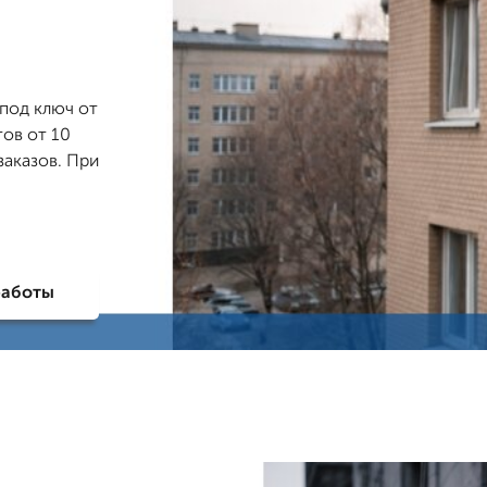
под ключ от
ов от 10
заказов. При
работы