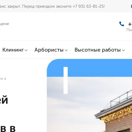
ис закрыт. Перед приездом звоните +7 931 63-81-25!
+
 цене
Пн
Клининг
Арбористы
Высотные работы
в в
ей
в в