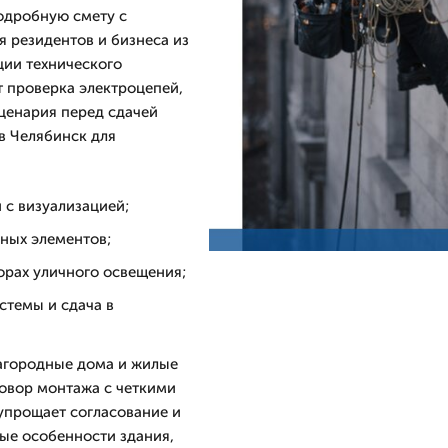
одробную смету с
я резидентов и бизнеса из
ции технического
 проверка электроцепей,
сценария перед сдачей
в Челябинск для
 с визуализацией;
ных элементов;
порах уличного освещения;
стемы и сдача в
загородные дома и жилые
говор монтажа с четкими
 упрощает согласование и
ые особенности здания,