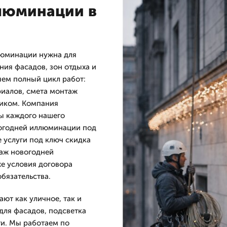
люминации в
люминации нужна для
ия фасадов, зон отдыха и
яем полный цикл работ:
риалов, смета монтаж
чиком. Компания
ы каждого нашего
вогодней иллюминации под
е услуги под ключ скидка
таж новогодней
же условия договора
бязательства.
ют как уличное, так и
для фасадов, подсветка
ти. Мы работаем по