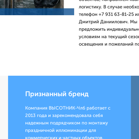
логистику. В случае необх
телефон +7 931 63-81-25 и
Дмитpий Даниилович. Мы р
предложить индивидуальн
условиям на текущий сезо
освещения и пожеланий п
Признанный бренд
Компания ВЫСОТНИК-Члб работает с
2013 года и зарекомендовала себя
надежным подрядчиком по монтажу
праздничной иллюминации для
коммерческих и частных объектов.