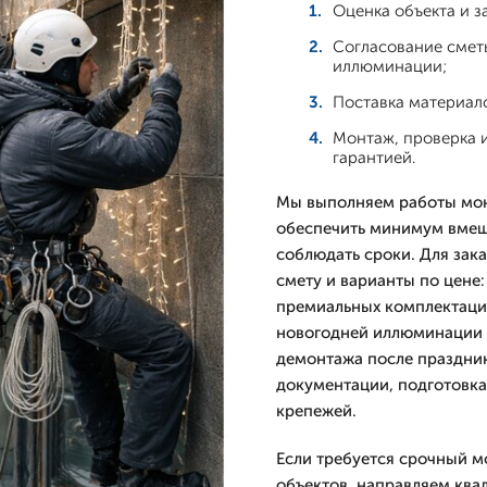
Оценка объекта и з
Согласование смет
иллюминации;
Поставка материало
Монтаж, проверка и
гарантией.
Мы выполняем работы мон
обеспечить минимум вмеша
соблюдать сроки. Для зак
смету и варианты по цене:
премиальных комплектаци
новогодней иллюминации п
демонтажа после праздник
документации, подготовка
крепежей.
Если требуется срочный 
объектов, направляем кв