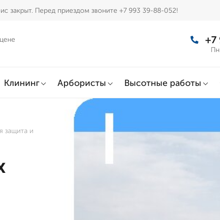
ис закрыт. Перед приездом звоните +7 993 39-88-052!
+7
 цене
Пн
Клининг
Арбористы
Высотные работы
я защита и
х
: