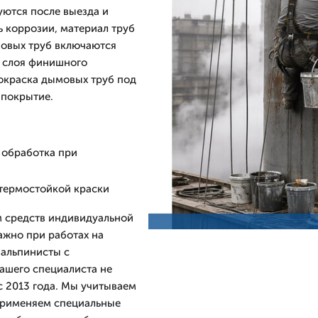
ются после выезда и
ь коррозии, материал труб
мовых труб включаются
а слоя финишного
покраска дымовых труб под
 покрытие.
 обработка при
термостойкой краски
м средств индивидуальной
ажно при работах на
 альпинисты с
ашего специалиста не
 2013 года. Мы учитываем
 применяем специальные