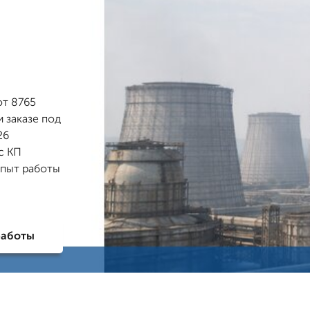
от 8765
и заказе под
26
с КП
Опыт работы
работы