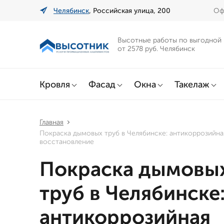
Челябинск
, Российская улица, 200
Оф
Высотные работы по выгодной
от 2578 руб. Челябинск
Кровля
Фасад
Окна
Такелаж
Главная
Покраска дымовых труб в Челябинске: антикоррозийна
восстановление
Покраска дымовы
труб в Челябинске
антикоррозийная