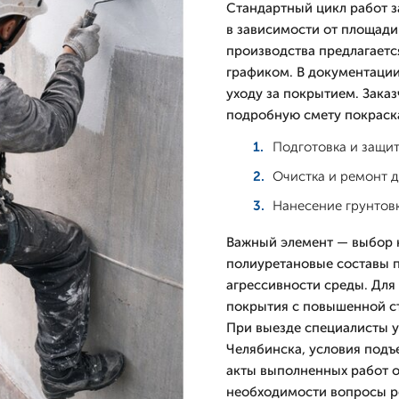
Стандартный цикл работ з
в зависимости от площади
производства предлагаетс
графиком. В документации
уходу за покрытием. Зака
подробную смету покраска
Подготовка и защи
Очистка и ремонт 
Нанесение грунтов
Важный элемент — выбор к
полиуретановые составы п
агрессивности среды. Дл
покрытия с повышенной ст
При выезде специалисты 
Челябинска, условия подъе
акты выполненных работ о
необходимости вопросы р