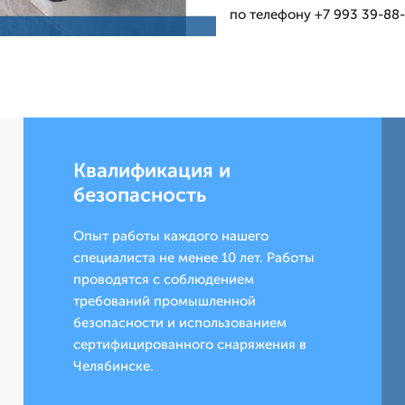
по телефону +7 993 39-88-
Квалификация и
безопасность
Опыт работы каждого нашего
специалиста не менее 10 лет. Работы
проводятся с соблюдением
требований промышленной
безопасности и использованием
сертифицированного снаряжения в
Челябинске.