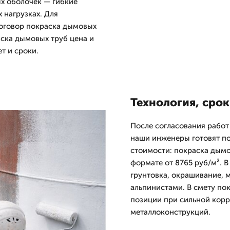
ых оболочек — гибкие
 нагрузках. Для
договор покраска дымовых
ска дымовых труб цена и
т и сроки.
Технология, срок
После согласования работ
наши инженеры готовят по
стоимости: покраска дымо
формате от 8765 руб/м². В
грунтовка, окрашивание, 
альпинистами. В смету по
позиции при сильной корр
металлоконструкций.