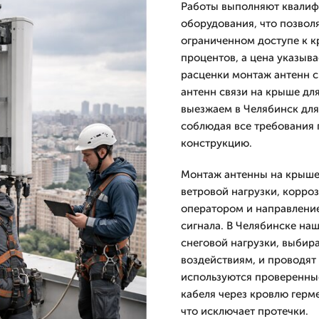
Работы выполняют квалиф
оборудования, что позвол
ограниченном доступе к кр
процентов, а цена указыв
расценки монтаж антенн с
антенн связи на крыше дл
выезжаем в Челябинск для
соблюдая все требования 
конструкцию.
Монтаж антенны на крыше 
ветровой нагрузки, корро
оператором и направлени
сигнала. В Челябинске на
снеговой нагрузки, выбир
воздействиям, и проводят
используются проверенные
кабеля через кровлю гер
что исключает протечки.