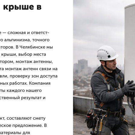
а крыше в
 — сложная и ответст­
о альпинизма, точного
торов. В Челябинске мы
 крыши, выбор места
атором, монтаж антенны,
га монтаж антенн связи на
ли, проверку зон доступа
ных работах. Компания
оты каждого нашего
ественный результат и
т, составляют смету
еское предложение. В
материалы для