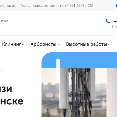
ис закрыт. Перед приездом звоните +7 931 63-81-25!
+
 цене
Пн
Клининг
Арбористы
Высотные работы
 в
язи
инске