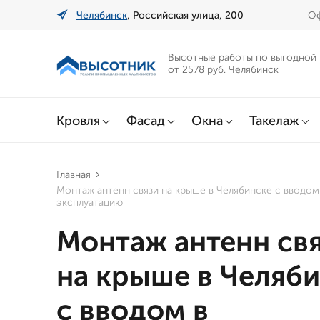
Челябинск
, Российская улица, 200
Оф
Высотные работы по выгодной
от 2578 руб. Челябинск
Кровля
Фасад
Окна
Такелаж
Главная
Монтаж антенн связи на крыше в Челябинске с вводом
эксплуатацию
Монтаж антенн св
на крыше в Челяб
с вводом в